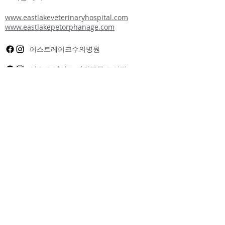
www.eastlakeveterinaryhospital.com
www.eastlakepetorphanage.com
이스트레이크수의병원
이스트 레이크 애완동물 고아원
이스트레이크 캣케어
+ 고양이/새끼 고양이 입양 센터
214.342.고양이(2287)
10040 쇼리뷰 로드
댈러스, 텍사스 75238
주 7일 영업
오전 7시 ~ 오후 9시
24시간 케어
www.eastlakecatcarecenter.com