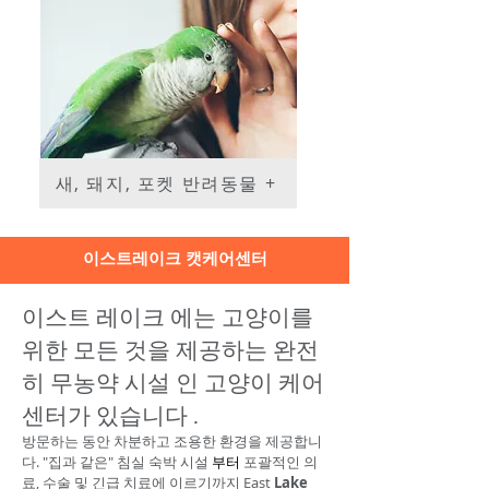
새, 돼지, 포켓 반려동물 +
이스트레이크 캣케어센터
이스트 레이크
고양이를
에는
위한 모든 것을 제공하는
완전
무농약 시설
인 고양이 케어
히
센터가 있습니다
.
방문하는 동안 차분하고 조용한 환경을 제공합니
다. "집과 같은"
침실 숙박 시설
포괄적인 의
부터
료, 수술 및 긴급 치료에 이르기까지
East
Lake