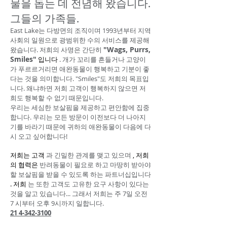
물을 돕는 데 전념해 왔습니다.
그들의 가족들.
East Lake는 다방면의 조직이며 1993년부터 지역
사회의 일원으로 광범위한 수의 서비스를 제공해
"Wags, Purrs,
왔습니다. 저희의 사명은 간단히
Smiles"
입니다
. 개가 꼬리를 흔들거나 고양이
가 푸르르거리면
애완동물이 행복하고 기분이 좋
다는 것을 의미합니다. "Smiles"도 저희의 목표입
니다. 왜냐하면 저희 고객이 행복하지 않으면 저
희도 행복할 수 없기 때문입니다.
우리는 세심한 보살핌을 제공하고 편안함에
집중
합니다. 우리는 모든 방문이 이전보다 더 나아지
기를 바라기 때문에 귀하의 애완동물이 다음에 다
시 오고 싶어합니다!
저희는 고객
과 긴밀한 관계를
맺고 있으며
, 저희
의 협력은
반려동물이 필요로 하고 마땅히 받아야
할 보살핌을 받을 수 있도록 하는
파트너십입니다
. 저희
는 또한 고객도 고유한 요구 사항이 있다는
것을 알고 있습니다... 그래서 저희는
주 7일 오전
7
시부터 오후 9시까지 일합니다.
21
4-342-3100