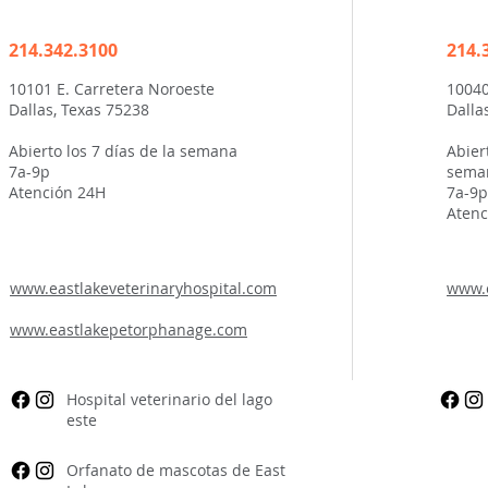
214.342.3100
214.
10101 E. Carretera Noroeste
10040
Dallas, Texas 75238
Dalla
Abierto los 7 días de la semana
Abier
7a-9p
sema
Atención 24H
7a-9p
Atenc
www.eastlakeveterinaryhospital.com
www.e
www.eastlakepetorphanage.com
Hospital veterinario del lago
este
Orfanato de mascotas de East