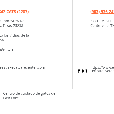
342.CATS (2287)
(903) 536-2
 Shoreview Rd
3771 FM 811
s, Texas 75238
Centerville, T
to los 7 días de la
na
ión 24H
astlakecatcarecenter.com
https://www.
Hospital vete
Centro de cuidado de gatos de
East Lake