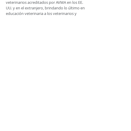
veterinarios acreditados por AVMA en los EE.
UU. y en el extranjero, brindando lo último en
educación veterinaria a los veterinarios y
proveedores de atención médica del mañana.
Vea lo que está sucediendo viendo
nuestro
.
Este del lago Calenda
r
Nuestras ubicaciones