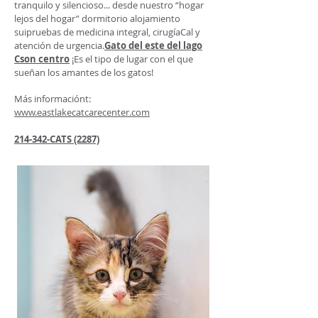
tranquilo y silencioso... desde nuestro “hogar
lejos del hogar”
dormitorio alojamiento
su
i
pruebas de medicina integral, cirugía
Cal y
atención de urgencia.
Gato del este del lago
C
son centro
¡Es el tipo de lugar con el que
sueñan los amantes de los gatos!
Más información
t
:
www.eastlakecatcarecenter.com
214-342-CA
TS (2287)