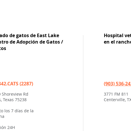
ado de gatos de East Lake
Hospital vet
ntro de Adopción de Gatos /
en el ranch
tos
342.CATS (2287)
(903) 536-2
 Shoreview Rd
3771 FM 811
s, Texas 75238
Centerville, T
to los 7 días de la
na
ión 24H