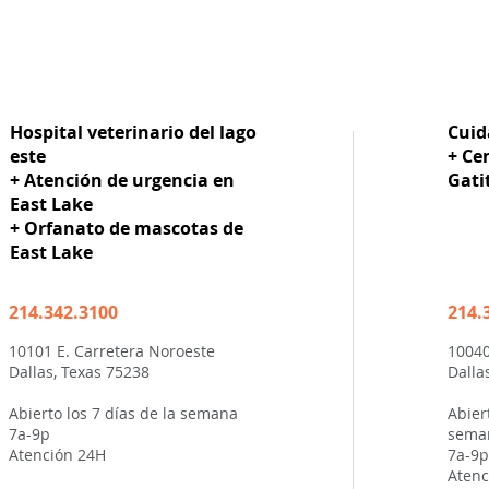
Hospital veterinario del lago
Cuid
este
+ Ce
+ Atención de urgencia en
Gati
East Lake
+ Orfanato de mascotas de
East Lake
214.342.3100
214.
10101 E. Carretera Noroeste
10040
Dallas, Texas 75238
Dalla
Abierto los 7 días de la semana
Abier
7a-9p
sema
Atención 24H
7a-9p
Atenc